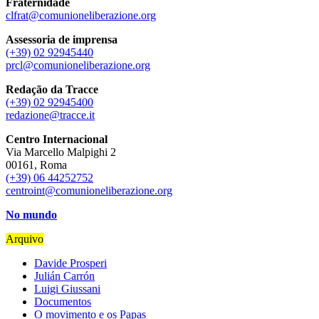
Fraternidade
clfrat@comunioneliberazione.org
Assessoria de imprensa
(+39) 02 92945440
prcl@comunioneliberazione.org
Redação da Tracce
(+39) 02 92945400
redazione@tracce.it
Centro Internacional
Via Marcello Malpighi 2
00161, Roma
(+39) 06 44252752
centroint@comunioneliberazione.org
No mundo
Arquivo
Davide Prosperi
Julián Carrón
Luigi Giussani
Documentos
O movimento e os Papas