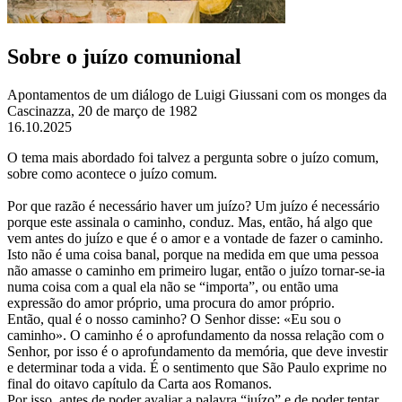
Sobre o juízo comunional
Apontamentos de um diálogo de Luigi Giussani com os monges da
Cascinazza, 20 de março de 1982
16.10.2025
O tema mais abordado foi talvez a pergunta sobre o juízo comum,
sobre como acontece o juízo comum.
Por que razão é necessário haver um juízo? Um juízo é necessário
porque este assinala o caminho, conduz. Mas, então, há algo que
vem antes do juízo e que é o amor e a vontade de fazer o caminho.
Isto não é uma coisa banal, porque na medida em que uma pessoa
não amasse o caminho em primeiro lugar, então o juízo tornar-se-ia
numa coisa com a qual ela não se “importa”, ou então uma
expressão do amor próprio, uma procura do amor próprio.
Então, qual é o nosso caminho? O Senhor disse: «Eu sou o
caminho». O caminho é o aprofundamento da nossa relação com o
Senhor, por isso é o aprofundamento da memória, que deve investir
e determinar toda a vida. É o sentimento que São Paulo exprime no
final do oitavo capítulo da Carta aos Romanos.
Por isso, antes de poder avaliar a palavra “juízo” e de poder tentar