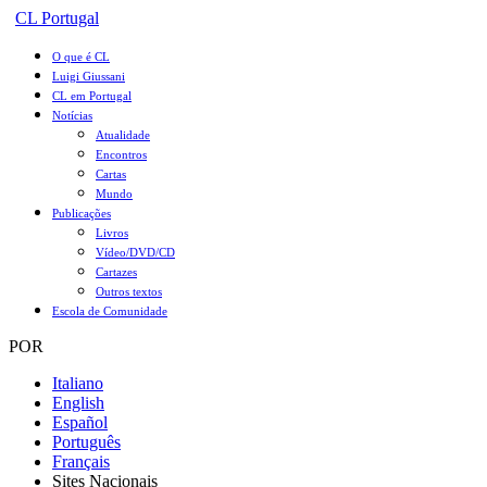
CL Portugal
O que é CL
Luigi Giussani
CL em Portugal
Notícias
Atualidade
Encontros
Cartas
Mundo
Publicações
Livros
Vídeo/DVD/CD
Cartazes
Outros textos
Escola de Comunidade
POR
Italiano
English
Español
Português
Français
Sites Nacionais