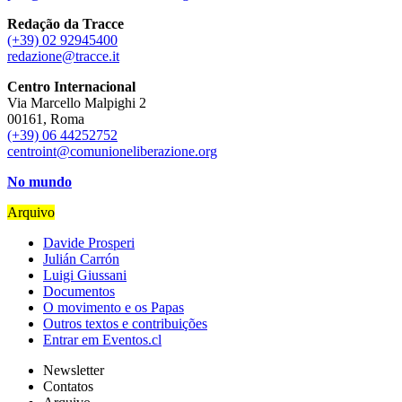
Redação da Tracce
(+39) 02 92945400
redazione@tracce.it
Centro Internacional
Via Marcello Malpighi 2
00161, Roma
(+39) 06 44252752
centroint@comunioneliberazione.org
No mundo
Arquivo
Davide Prosperi
Julián Carrón
Luigi Giussani
Documentos
O movimento e os Papas
Outros textos e contribuições
Entrar em Eventos.cl
Newsletter
Contatos