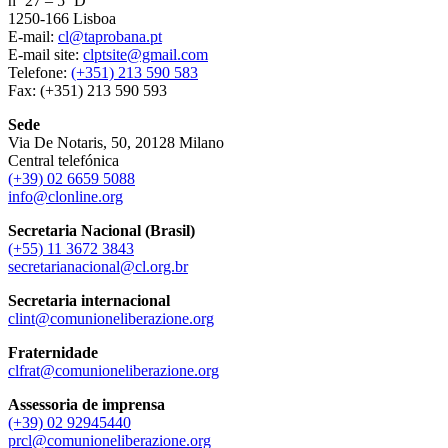
nº 27 – 5º D
1250-166 Lisboa
E-mail:
cl@taprobana.pt
E-mail site:
clptsite@gmail.com
Telefone:
(+351) 213 590 583
Fax: (+351) 213 590 593
Sede
Via De Notaris, 50, 20128 Milano
Central telefónica
(+39) 02 6659 5088
info@clonline.org
Secretaria Nacional (Brasil)
(+55) 11 3672 3843
secretarianacional@cl.org.br
Secretaria internacional
clint@comunioneliberazione.org
Fraternidade
clfrat@comunioneliberazione.org
Assessoria de imprensa
(+39) 02 92945440
prcl@comunioneliberazione.org