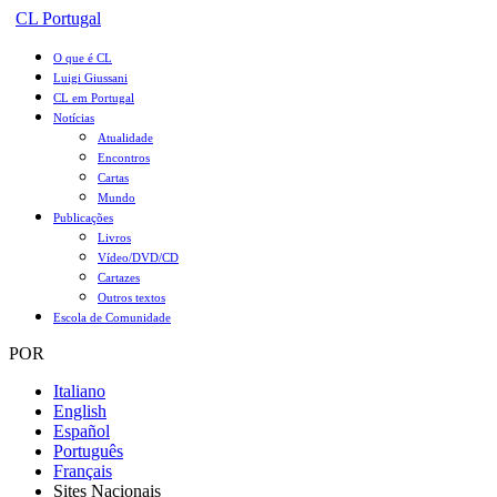
CL Portugal
O que é CL
Luigi Giussani
CL em Portugal
Notícias
Atualidade
Encontros
Cartas
Mundo
Publicações
Livros
Vídeo/DVD/CD
Cartazes
Outros textos
Escola de Comunidade
POR
Italiano
English
Español
Português
Français
Sites Nacionais