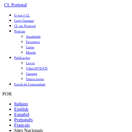
CL Portugal
O que é CL
Luigi Giussani
CL em Portugal
Notícias
Atualidade
Encontros
Cartas
Mundo
Publicações
Livros
Vídeo/DVD/CD
Cartazes
Outros textos
Escola de Comunidade
POR
Italiano
English
Español
Português
Français
Sites Nacionais